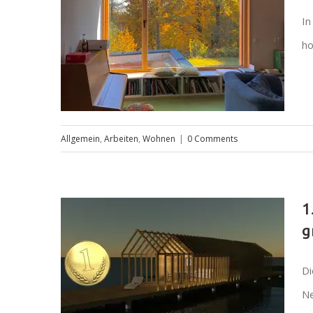
In
ho
Allgemein
,
Arbeiten
,
Wohnen
|
0 Comments
ORF beitrag „waldland
1
steiermark“
g
Di
Ne