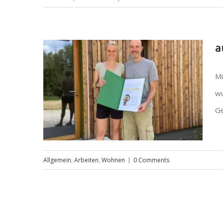
1. platz wettbewerb baumhäuser
a
retter
Mi
wu
Ge
Allgemein
,
Arbeiten
,
Wohnen
|
0 Comments
auszeichnung energy globe
2021