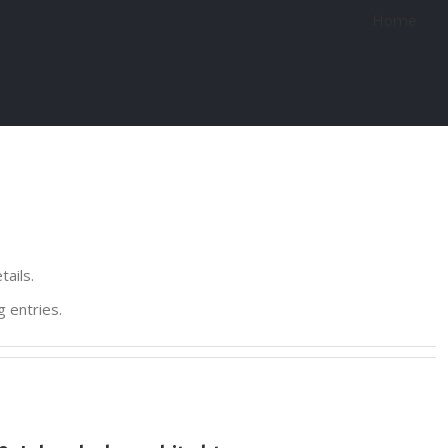
Home
tails.
g entries.