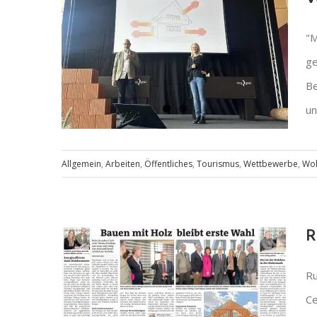
"M
ge
Be
un
Allgemein
,
Arbeiten
,
Öffentliches
,
Tourismus
,
Wettbewerbe
,
Wo
Vortrag „Häuslbauermesse“
2025
R
Ru
Ce