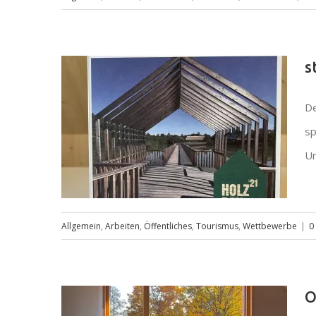
energiecamp holzwelt murau am
s
5. mai 2022
De
sp
Um
Allgemein
,
Arbeiten
,
Öffentliches
,
Tourismus
,
Wettbewerbe
|
0
steirischer holzbaupreis 2021
O