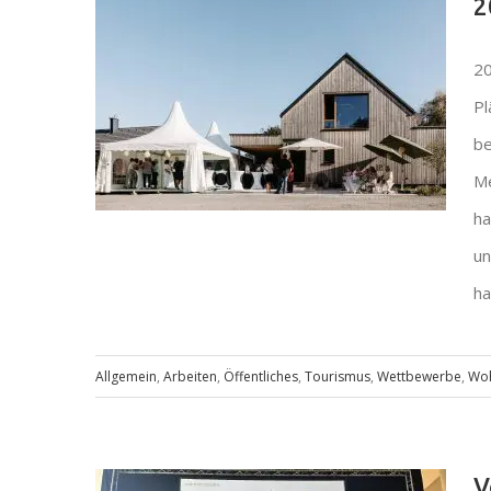
2
20
Pl
be
Me
ha
un
ha
20 Jahre holz.architekten
Allgemein
,
Arbeiten
,
Öffentliches
,
Tourismus
,
Wettbewerbe
,
Wo
V