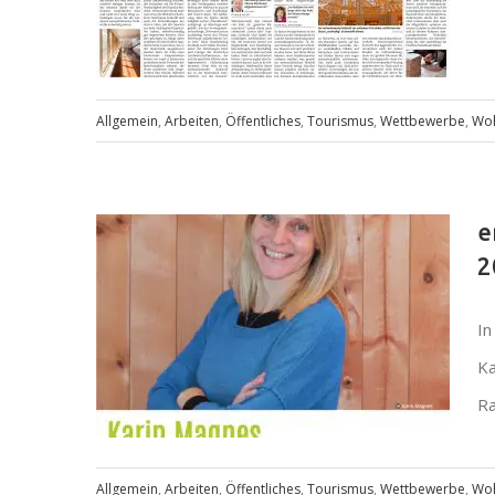
Allgemein
,
Arbeiten
,
Öffentliches
,
Tourismus
,
Wettbewerbe
,
Wo
Runder Tisch – Holzbau in Mein
e
Bezirk
2
In
Ka
Ra
Allgemein
,
Arbeiten
,
Öffentliches
,
Tourismus
,
Wettbewerbe
,
Wo