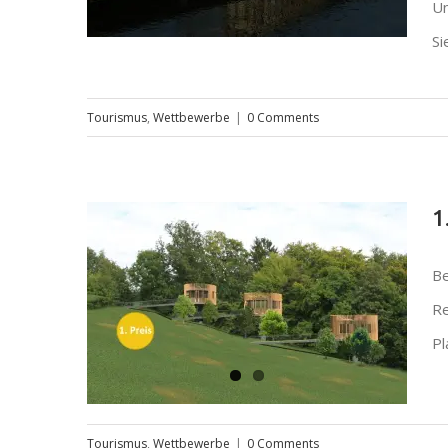
Un
Si
Tourismus
,
Wettbewerbe
|
0 Comments
1. platz wettbewerb
neugestaltung des großharter
naturteiches
1
Be
Re
Pl
Tourismus
,
Wettbewerbe
|
0 Comments