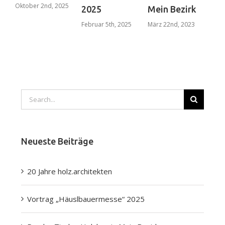
Oktober 2nd, 2025
2025
Mein Bezirk
mu
Februar 5th, 2025
März 22nd, 2023
ma
Juni
Search
for:
Neueste Beiträge
20 Jahre holz.architekten
Vortrag „Häuslbauermesse“ 2025