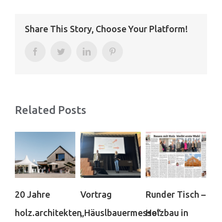
Share This Story, Choose Your Platform!
Facebook
Twitter
LinkedIn
Pinterest
Related Posts
20 Jahre
Vortrag
Runder Tisch –
en
holz.architekten
„Häuslbauermesse“
Holzbau in
ho