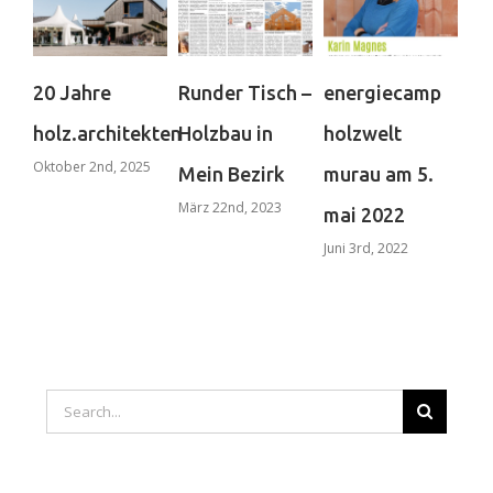
20 Jahre
Runder Tisch –
energiecamp
st
holz.architekten
Holzbau in
holzwelt
ho
Oktober 2nd, 2025
Mein Bezirk
murau am 5.
20
März 22nd, 2023
Nov
mai 2022
202
Juni 3rd, 2022
Search
for: