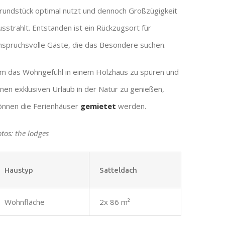
rundstück optimal nutzt und dennoch Großzügigkeit
usstrahlt. Entstanden ist ein Rückzugsort für
nspruchsvolle Gäste, die das Besondere suchen.
m das Wohngefühl in einem Holzhaus zu spüren und
inen exklusiven Urlaub in der Natur zu genießen,
önnen die Ferienhäuser
gemietet
werden.
otos: the lodges
Haustyp
Satteldach
Wohnfläche
2x 86 m²