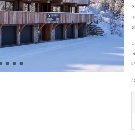
G
a
a
U
e
k
F