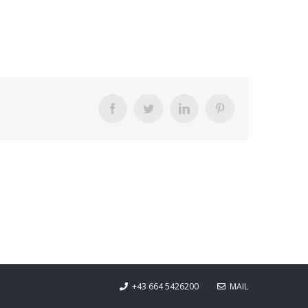
Facebook
Twitter
LinkedIn
Pinterest
+43 664 5426200
MAIL