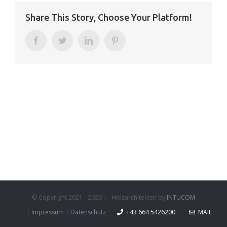
Share This Story, Choose Your Platform!
Facebook
Twitter
LinkedIn
Pinterest
© Copyright 2021 -
2026 | Holzarchitekten by
INTUCOM
|
Impressum
|
Datenschutz
+43 664 5426200
MAIL