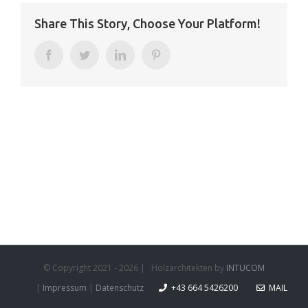
Share This Story, Choose Your Platform!
Facebook
Twitter
LinkedIn
Pinterest
© Copyright 2021 -
2026 | Holzarchitekten by
INTUCOM
|
Impressum
|
Datenschutz
+43 664 5426200
MAIL