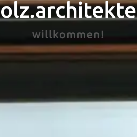
olz.architekt
willkommen!